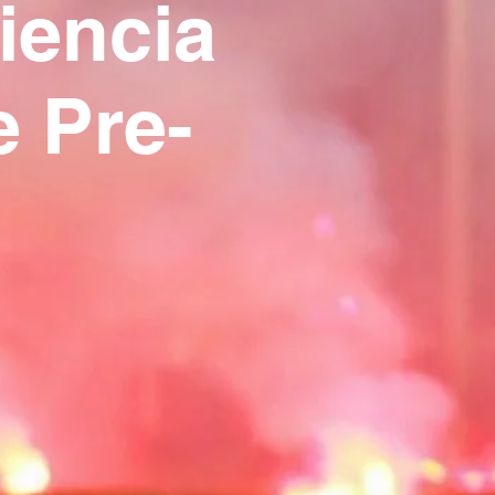
iencia
e Pre-