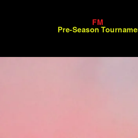
FM
Pre-Season Tourname